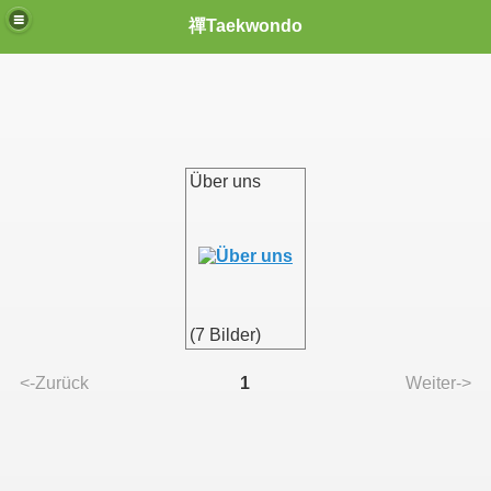
禪Taekwondo
ar
Über uns
(7 Bilder)
<-Zurück
1
Weiter->